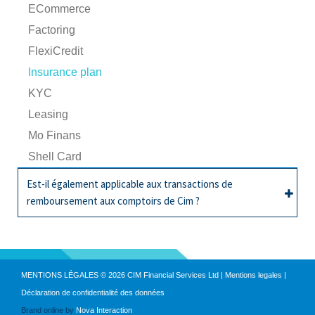
ECommerce
Factoring
FlexiCredit
Insurance plan
KYC
Leasing
Mo Finans
Shell Card
Est-il également applicable aux transactions de
remboursement aux comptoirs de Cim ?
Insurance plan
Non, il n'est pas applicable aux transactions de
MENTIONS LÉGALES © 2026 CIM Financial Services Ltd |
Mentions legales
|
remboursement de toutes facilités de crédit,
Déclaration de confidentialité des données
leasing ou d'affacturage contractées auprès de
Brand online by
Nova Interaction