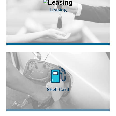
Leasing
Cim Finance vous propose des services de
Leasing flexibles et adaptés à vos besoins d'une
durée qui peut varier entre 12 et 84 mois.
Shell Card