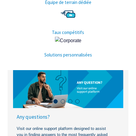
Équipe de terrain dédiée
Taux compétitifs
Solutions personnalisées
Any questions?
Liven Vencatasamy
Winner of first Cim Mokart Lucky Draw
Visit our online support platform designed to assist
you in finding answers to the most frequently asked