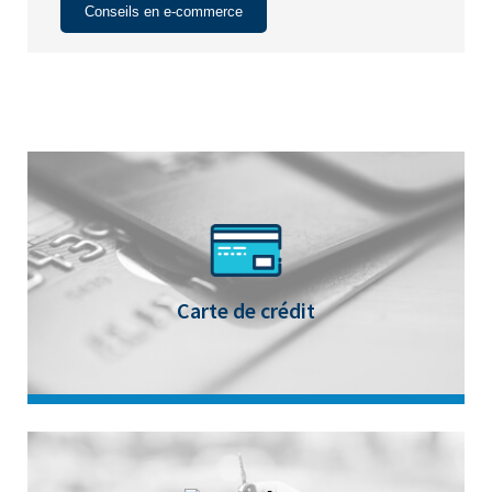
Conseils en e-commerce
Carte de crédit
Les cartes de crédit Cim Visa, Cim MasterCard et
Cim UnionPay offrent un moyen de paiement
simple et efficace pour régler vos dépenses.