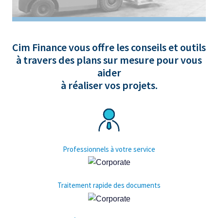
Cim Finance est l’unique institution financière non
Cim Finance vous offre les conseils et outils
bancaire pouvant offrir ses services sous le
à travers des plans sur mesure pour vous
Corporate Factoring Scheme !
aider
à réaliser vos projets.
Professionnels à votre service
Traitement rapide des documents